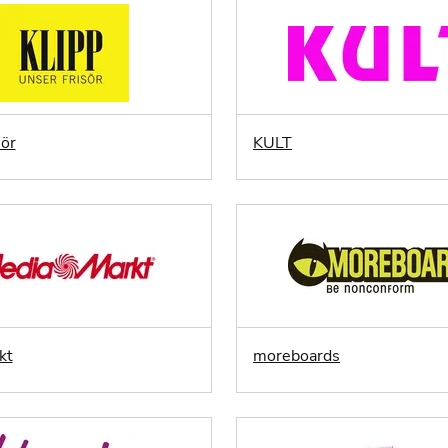
sör
KULT
kt
moreboards