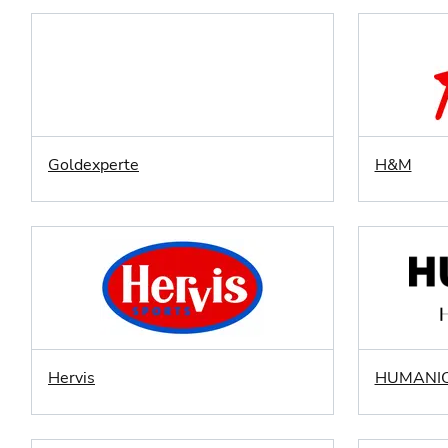
Goldexperte
H&M
Hervis
HUMANI