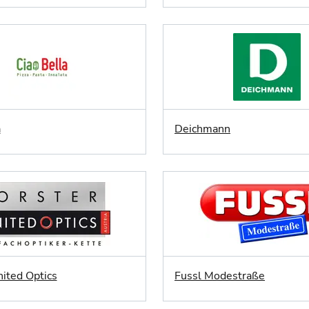
a
Deichmann
nited Optics
Fussl Modestraße