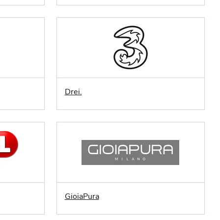
Drei.
GioiaPura