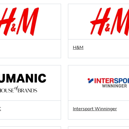
H&M
C
Intersport Winninger