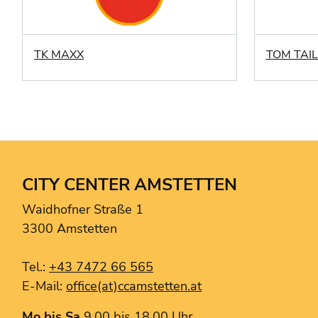
TK MAXX
TOM TAI
CITY CENTER AMSTETTEN
Waidhofner Straße 1
3300 Amstetten
Tel.:
+43 7472 66 565
E-Mail:
office(at)ccamstetten.at
Mo bis Sa
9.00 bis 18.00 Uhr