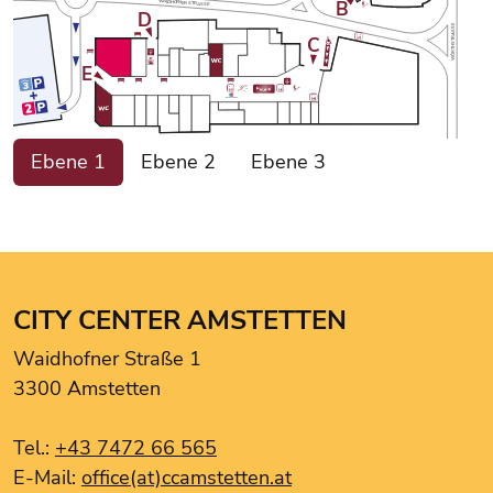
B
WAIDHOFNER STRASSE
D
WÖRTHSTRASSE
C
E
GELDAUTOMAT
A1 Shop
Ebene 1
Ebene 2
Ebene 3
Bijou Brigitte
BIPA
CCA Apotheke
Ciao Bella
Drei.
CITY CENTER AMSTETTEN
Ernsting's Family
Waidhofner Straße 1
Goldexperte
3300 Amstetten
Hartlauer Handy Pur
Intersport Winninger
Tel.:
+43 7472 66 565
Kentucky Fried Chicken
E-Mail:
office(at)ccamstetten.at
Le Burger