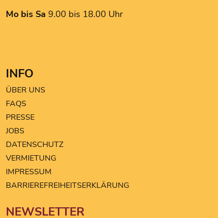
my drogery Martin
Mo bis Sa
9.00 bis 18.00 Uhr
NOKKO Kitchen
Noodle King
Pearle Optik
PGV Computer
INFO
ROMA Friseurbedarf
Tchibo
ÜBER UNS
The Hairstyle
FAQS
TK MAXX
PRESSE
Triumph
JOBS
DATENSCHUTZ
VERMIETUNG
IMPRESSUM
BARRIEREFREIHEITSERKLÄRUNG
NEWSLETTER