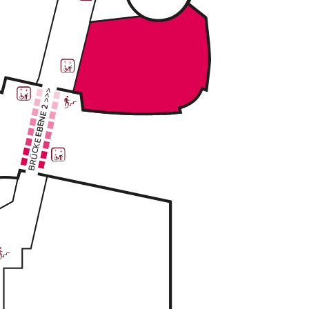
>>>
 EBENE 2 
BRÜCKE