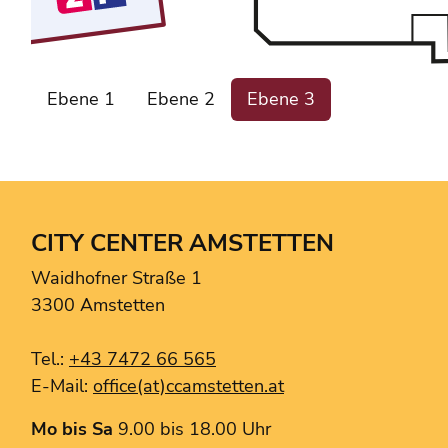
C&A
Ebene 1
Ebene 2
Ebene 3
Caffè Momento
Can Kebap
Deichmann
Forster United Optics
Fussl Modestraße
CITY CENTER AMSTETTEN
GioiaPura
Waidhofner Straße 1
H&M
3300 Amstetten
Kerschner Reisen
KLIPP Frisör
Tel.:
+43 7472 66 565
Magenta
E-Mail:
office(at)ccamstetten.at
MediaMarkt
Müller
Mo bis Sa
9.00 bis 18.00 Uhr
Müller