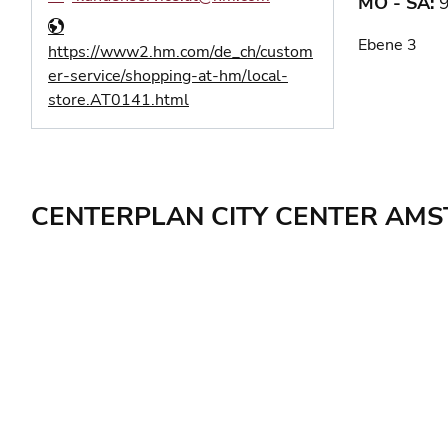
MO - SA:
9
Ebene 3
https://www2.hm.com/de_ch/custom
er-service/shopping-at-hm/local-
store.AT0141.html
CENTERPLAN CITY CENTER AMS
Center Plan: Ebene 3 wird angezeigt