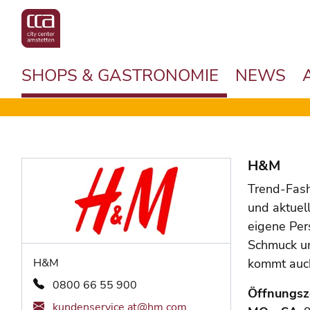
SHOPS & GASTRONOMIE
NEWS
H&M
Trend-Fash
und aktuel
eigene Pers
Schmuck un
H&M
kommt auc
0800 66 55 900
Öffnungsz
kundenservice.at@hm.com