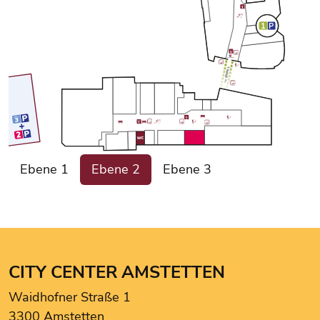
1
P
GELDAUTOMAT
EBENE 3
<<<
CCA Info-Point
Ebene 1
Ebene 2
Ebene 3
H&M
Hervis
HUMANIC
KULT
moreboards
CITY CENTER AMSTETTEN
Müller
Waidhofner Straße 1
Müller
3300 Amstetten
New Yorker