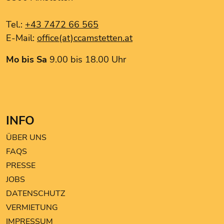
ONLY
Tel.:
+43 7472 66 565
Only & Sons
E-Mail:
office(at)ccamstetten.at
Pizzeria Bella Italia
TEDi
Mo bis Sa
9.00 bis 18.00 Uhr
TOM TAILOR
INFO
ÜBER UNS
FAQS
PRESSE
JOBS
DATENSCHUTZ
VERMIETUNG
IMPRESSUM