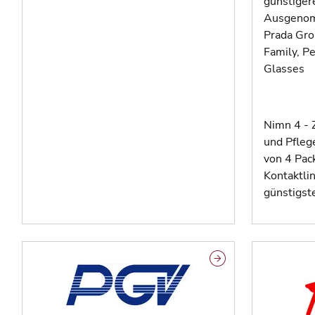
günstiger
Ausgenom
Prada Gro
Family, P
Glasses
Nimn 4 - 
und Pfleg
von 4 Pa
Kontaktli
günstigst