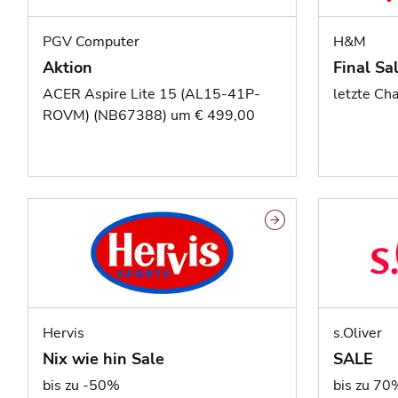
PGV Computer
H&M
Aktion
Final Sa
ACER Aspire Lite 15 (AL15-41P-
letzte Ch
ROVM) (NB67388) um € 499,00
Hervis
s.Oliver
Nix wie hin Sale
SALE
bis zu -50%
bis zu 70