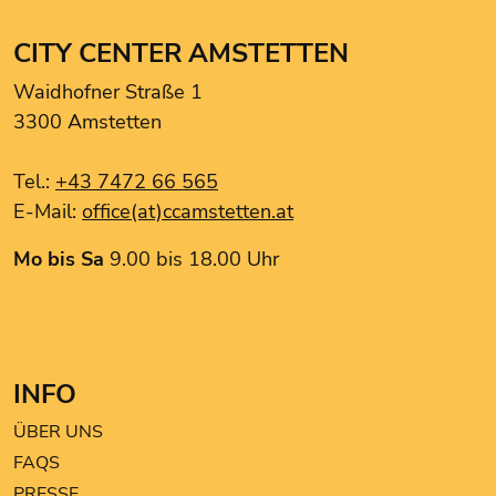
Ciao Bella
Drei.
CITY CENTER AMSTETTEN
Ernsting's Family
Waidhofner Straße 1
Goldexperte
3300 Amstetten
Hartlauer Handy Pur
Intersport Winninger
Tel.:
+43 7472 66 565
Kentucky Fried Chicken
E-Mail:
office(at)ccamstetten.at
Le Burger
my drogery Martin
Mo bis Sa
9.00 bis 18.00 Uhr
NOKKO Kitchen
Noodle King
Pearle Optik
PGV Computer
INFO
ROMA Friseurbedarf
Tchibo
ÜBER UNS
The Hairstyle
FAQS
TK MAXX
PRESSE