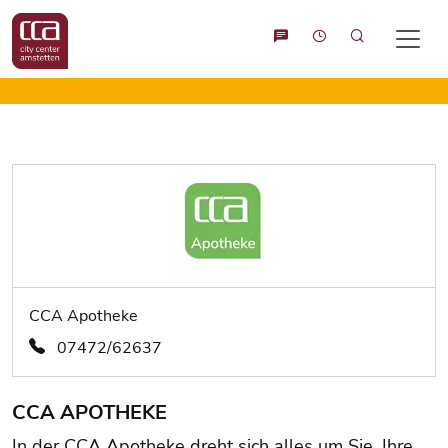
Suche
CCA Apotheke
07472/62637
CCA APOTHEKE
In der CCA Apotheke dreht sich alles um Sie, Ihre