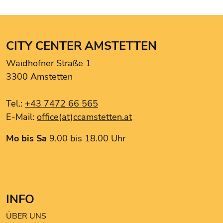
CCA Apotheke
Ciao Bella
Drei.
CITY CENTER AMSTETTEN
Ernsting's Family
Waidhofner Straße 1
Goldexperte
3300 Amstetten
Hartlauer Handy Pur
Intersport Winninger
Tel.:
+43 7472 66 565
Kentucky Fried Chicken
E-Mail:
office(at)ccamstetten.at
Le Burger
my drogery Martin
Mo bis Sa
9.00 bis 18.00 Uhr
NOKKO Kitchen
Noodle King
Pearle Optik
PGV Computer
INFO
ROMA Friseurbedarf
Tchibo
ÜBER UNS