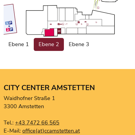
EBENE 3
<<<
CCA Info-Point
Ebene 1
Ebene 2
Ebene 3
H&M
Hervis
HUMANIC
KULT
moreboards
CITY CENTER AMSTETTEN
Müller
Waidhofner Straße 1
Müller
3300 Amstetten
New Yorker
ONLY
Tel.:
+43 7472 66 565
Only & Sons
E-Mail:
office(at)ccamstetten.at
Pizzeria Bella Italia