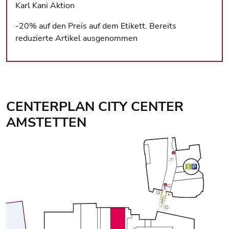
Karl Kani Aktion
-20% auf den Preis auf dem Etikett. Bereits
reduzierte Artikel ausgenommen
CENTERPLAN CITY CENTER
AMSTETTEN
Center Plan: Ebene 2 wird angezeigt
1
P
GELDAUTOMAT
EBENE 3
<<<