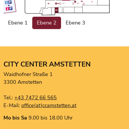
CCA Info-Point
Ebene 1
Ebene 2
Ebene 3
H&M
Hervis
HUMANIC
KULT
moreboards
CITY CENTER AMSTETTEN
Müller
Waidhofner Straße 1
Müller
3300 Amstetten
New Yorker
ONLY
Tel.:
+43 7472 66 565
Only & Sons
E-Mail:
office(at)ccamstetten.at
Pizzeria Bella Italia
TEDi
Mo bis Sa
9.00 bis 18.00 Uhr
TOM TAILOR