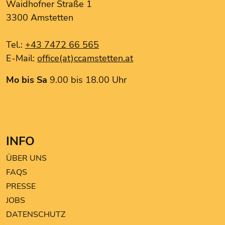
Waidhofner Straße 1
H&M
3300 Amstetten
Kerschner Reisen
KLIPP Frisör
Tel.:
+43 7472 66 565
Magenta
E-Mail:
office(at)ccamstetten.at
MediaMarkt
Müller
Mo bis Sa
9.00 bis 18.00 Uhr
Müller
Nanu Nana
s.Oliver
INFO
ÜBER UNS
FAQS
PRESSE
JOBS
DATENSCHUTZ