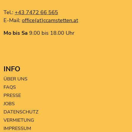
Intersport Winninger
Tel.:
+43 7472 66 565
Kentucky Fried Chicken
E-Mail:
office(at)ccamstetten.at
Le Burger
my drogery Martin
Mo bis Sa
9.00 bis 18.00 Uhr
NOKKO Kitchen
Noodle King
Pearle Optik
PGV Computer
INFO
ROMA Friseurbedarf
Tchibo
ÜBER UNS
The Hairstyle
FAQS
TK MAXX
PRESSE
Triumph
JOBS
DATENSCHUTZ
VERMIETUNG
IMPRESSUM