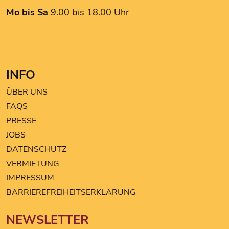
my drogery Martin
Mo bis Sa
9.00 bis 18.00 Uhr
NOKKO Kitchen
Noodle King
Pearle Optik
PGV Computer
INFO
ROMA Friseurbedarf
Tchibo
ÜBER UNS
The Hairstyle
FAQS
TK MAXX
PRESSE
Triumph
JOBS
DATENSCHUTZ
VERMIETUNG
IMPRESSUM
BARRIEREFREIHEITSERKLÄRUNG
NEWSLETTER