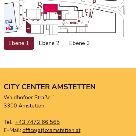
B
D
WÖRTHSTRASSE
C
E
GELDAUTOMAT
A1 Shop
Ebene 1
Ebene 2
Ebene 3
Bijou Brigitte
BIPA
CCA Apotheke
Ciao Bella
Drei.
CITY CENTER AMSTETTEN
Ernsting's Family
Waidhofner Straße 1
Goldexperte
3300 Amstetten
Hartlauer Handy Pur
Intersport Winninger
Tel.:
+43 7472 66 565
Kentucky Fried Chicken
E-Mail:
office(at)ccamstetten.at
Le Burger